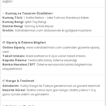
sağlar)
✨
Kumaş ve Tasarım Özellikleri
Kumaş Türü
: 1. Kalite Dertsiz – Leke Tutmaz Gardenya Keten
Kumaş Rengi
: Işıltılı Taş Rengi
Dantel Rengi
: Gümüş & Kırık Beyaz
Üretim
: Sofratakimlari.com atölyesinde el işçiliğiyle hazırlanır
💳
Sipariş & Ödeme Bilgileri
Online Sipariş
:
www.sofratakimlari.com
üzerinden güvenle sipariş
verin
Taksit İmkanı
: Kredi kartlarına 9 aya varan taksit imkanı
Kapıda Ödeme
: Teslimatta kolay ödeme seçeneği
Banka Havalesi / EFT
: Ödeme esnasında banka bilgilerimize
ulaşabilirsiniz
📦
Kargo & Teslimat
Gönderim
: Yurtiçi Kargo ile Türkiye geneline hızlı ve güvenli teslimat
Hazırlık Süresi
: Stokta varsa aynı gün kargo; stokta yoksa 1-3 iş
günü içinde üretim ve gönderim