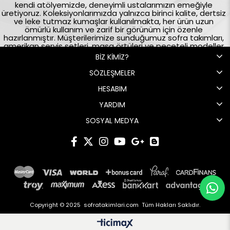
kendi atölyemizde, deneyimli ustalarımızın emeğiyle
üretiyoruz. Koleksiyonlarımızda yalnızca birinci kalite, dertsiz
ve leke tutmaz kumaşlar kullanılmakta, her ürün uzun
ömürlü kullanım ve zarif bir görünüm için özenle
hazırlanmıştır. Müşterilerimize sunduğumuz sofra takımları,
amerikan servis setleri, masa örtüleri ve peçeteli modeller
tamamen %100 yerli üretim olup, aynı zamanda yerli
BİZ KİMİZ?
istihdama katkı sağlama ilkemizle desteklenmektedir.
Türkiye’nin önde gelen ev tekstili markalarından biri olarak
SÖZLEŞMELER
sofralarınıza hem şıklık hem de kalite katmaya devam
ediyoruz. Bizi tercih ettiğiniz için teşekkür eder, keyifli
HESABIM
alışverişler dileriz.
YARDIM
SOSYAL MEDYA
Copyright © 2025 sofratakimlari.com Tüm Hakları Saklıdır.