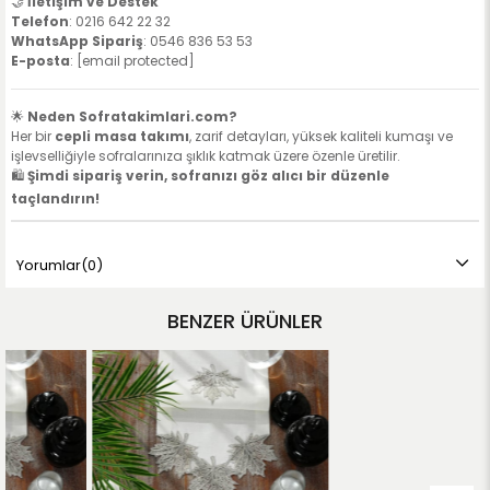
🤝
İletişim ve Destek
Telefon
: 0216 642 22 32
WhatsApp Sipariş
:
0546 836 53 53
E-posta
:
[email protected]
🌟
Neden Sofratakimlari.com?
Her bir
cepli masa takımı
, zarif detayları, yüksek kaliteli kumaşı ve
işlevselliğiyle sofralarınıza şıklık katmak üzere özenle üretilir.
🛍️
Şimdi sipariş verin, sofranızı göz alıcı bir düzenle
taçlandırın!
Yorumlar
(0)
BENZER ÜRÜNLER