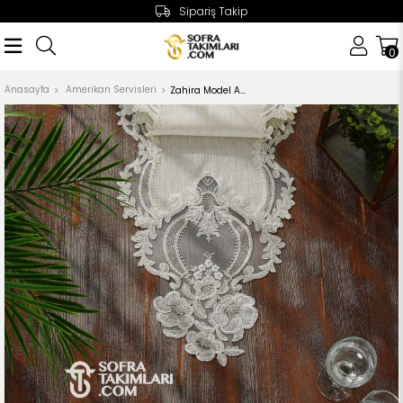
Sipariş Takip
0
Anasayfa
Amerikan Servisleri
Zahira Model Amerikan Servis Seti - Gümüş Dantel - Işıltılı Taş Rengi Kumaş