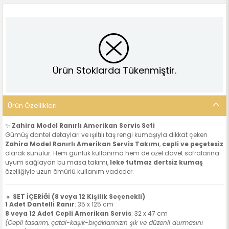
Ürün Stoklarda Tükenmiştir.
Ürün Özellikleri
✨
Zahira Model Ranırlı Amerikan Servis Seti
Gümüş dantel detayları ve ışıltılı taş rengi kumaşıyla dikkat çeken
Zahira Model Ranırlı Amerikan Servis Takımı
,
cepli ve peçetesiz
olarak sunulur. Hem günlük kullanıma hem de özel davet sofralarına
uyum sağlayan bu masa takımı,
leke tutmaz dertsiz kumaş
özelliğiyle uzun ömürlü kullanım vadeder.
🔸
SET İÇERİĞİ (8 veya 12 Kişilik Seçenekli)
1 Adet Dantelli Ranır
: 35 x 125 cm
8 veya 12 Adet Cepli Amerikan Servis
: 32 x 47 cm
(Cepli tasarım, çatal-kaşık-bıçaklarınızın şık ve düzenli durmasını