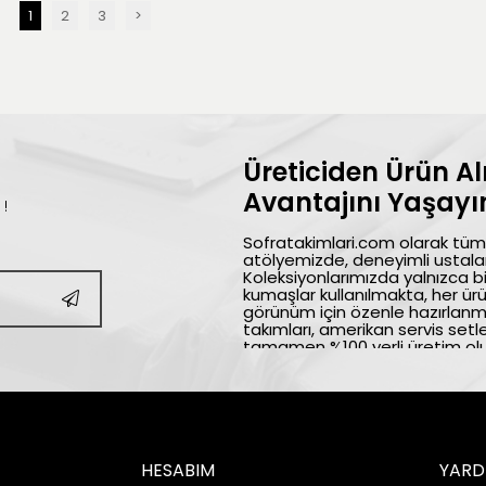
1
2
3
>
Üreticiden Ürün A
Avantajını Yaşayın
 !
Sofratakimlari.com olarak tüm 
atölyemizde, deneyimli ustalar
Koleksiyonlarımızda yalnızca bi
kumaşlar kullanılmakta, her ürü
görünüm için özenle hazırlanm
takımları, amerikan servis setl
tamamen %100 yerli üretim olu
sağlama ilkemizle desteklenme
tekstili markalarından biri olar
katmaya devam ediyoruz. Bizi te
alışverişler dileriz.
HESABIM
YARD