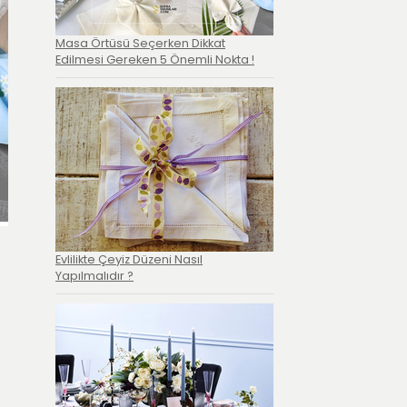
Masa Örtüsü Seçerken Dikkat
Edilmesi Gereken 5 Önemli Nokta !
Evlilikte Çeyiz Düzeni Nasıl
Yapılmalıdır ?