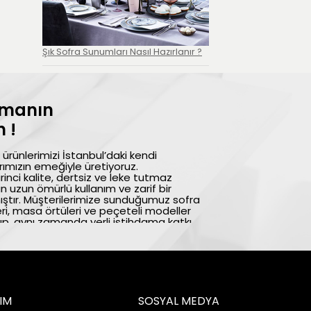
Şık Sofra Sunumları Nasıl Hazırlanır ?
lmanın
 !
ürünlerimizi İstanbul’daki kendi
ımızın emeğiyle üretiyoruz.
rinci kalite, dertsiz ve leke tutmaz
n uzun ömürlü kullanım ve zarif bir
ıştır. Müşterilerimize sunduğumuz sofra
eri, masa örtüleri ve peçeteli modeller
p, aynı zamanda yerli istihdama katkı
ktedir. Türkiye’nin önde gelen ev
ak sofralarınıza hem şıklık hem de kalite
rcih ettiğiniz için teşekkür eder, keyifli
IM
SOSYAL MEDYA