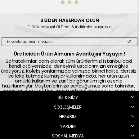
BİZDEN HABERDAR OLUN
E-Bültene Kayıt Ol Fırsat & İndirimleri Kaçırma !
Üreticiden Ürün Almanın Avantajını Yaşayın !
Sofratakimlari.com olarak tüm ürünlerimizi İstanbul’daki
kendi atölyemizde, deneyimli ustalarımızın emeğiyle
üretiyoruz. Koleksiyonlarımızda yalnızca birinci kalite, dertsiz
ve leke tutmaz kumaşlar kullanılmakta, her ürün uzun
ömürlü kullanım ve zarif bir görünüm için özenle
hazırlanmıştır. Müşterilerimize sunduğumuz sofra takımları,
amerikan servis setleri, masa örtüleri ve peçeteli modeller
tamamen %100 yerli üretim olup, aynı zamanda yerli
BİZ KİMİZ?
istihdama katkı sağlama ilkemizle desteklenmektedir.
Türkiye’nin önde gelen ev tekstili markalarından biri olarak
SÖZLEŞMELER
sofralarınıza hem şıklık hem de kalite katmaya devam
ediyoruz. Bizi tercih ettiğiniz için teşekkür eder, keyifli
HESABIM
alışverişler dileriz.
YARDIM
SOSYAL MEDYA