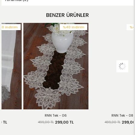
BENZER ÜRÜNLER
%40
i̇ndirim
%40
i̇ndirim
RNN Tek - 06
RNN Tek - 08
299,00 TL
299,00 TL
499,00 TL
499,00 TL