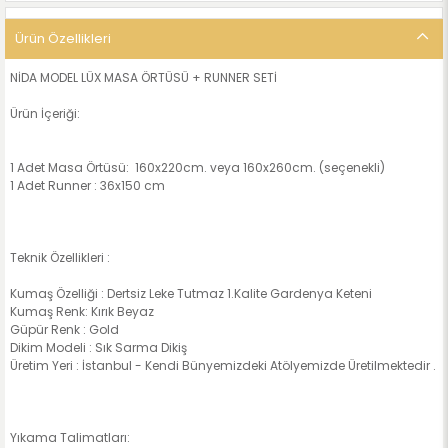
Ürün Özellikleri
NİDA MODEL LÜX MASA ÖRTÜSÜ + RUNNER SETİ
Ürün İçeriği:
1 Adet Masa Örtüsü: 160x220cm. veya 160x260cm. (seçenekli)
1 Adet Runner : 36x150 cm
Teknik Özellikleri :
Kumaş Özelliği : Dertsiz Leke Tutmaz 1.Kalite Gardenya Keteni
Kumaş Renk: Kırık Beyaz
Güpür Renk : Gold
Dikim Modeli : Sık Sarma Dikiş
Üretim Yeri : İstanbul - Kendi Bünyemizdeki Atölyemizde Üretilmektedir .
Yıkama Talimatları: