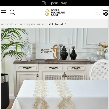
Sipariş Takip
0
Anasayfa
Sınırlı Sayıda Ürünler
Nida Model Lüx Masa Örtüsü + Runner Seti ST900 MR2