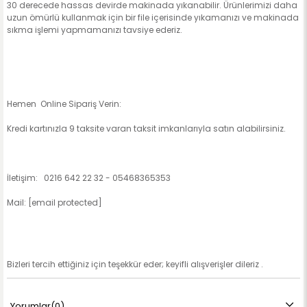
30 derecede hassas devirde makinada yıkanabilir. Ürünlerimizi daha
uzun ömürlü kullanmak için bir file içerisinde yıkamanızı ve makinada
sıkma işlemi yapmamanızı tavsiye ederiz.
Hemen Online Sipariş Verin:
Kredi kartınızla 9 taksite varan taksit imkanlarıyla satın alabilirsiniz.
İletişim: 0216 642 22 32 - 05468365353
Mail:
[email protected]
Bizleri tercih ettiğiniz için teşekkür eder; keyifli alışverişler dileriz .
Yorumlar
(0)