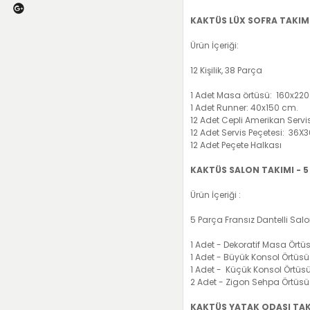
KAKTÜS LÜX SOFRA TAKIMI
Ürün İçeriği:
12 Kişilik, 38 Parça
1 Adet Masa örtüsü: 160x220
1 Adet Runner: 40x150 cm.
12 Adet Cepli Amerikan Servi
12 Adet Servis Peçetesi: 36X
12 Adet Peçete Halkası
KAKTÜS SALON TAKIMI - 5
Ürün İçeriği :
5 Parça Fransız Dantelli Sal
1 Adet - Dekoratif Masa Örtü
1 Adet - Büyük Konsol Örtüs
1 Adet - Küçük Konsol Örtüs
2 Adet - Zigon Sehpa Örtüs
KAKTÜS YATAK ODASI TAKI