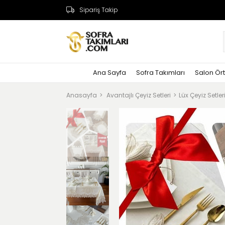
Sipariş Takip
Ana Sayfa
Sofra Takımları
Salon Ört
Anasayfa
Avantajlı Çeyiz Setleri
Lüx Çeyiz Setler