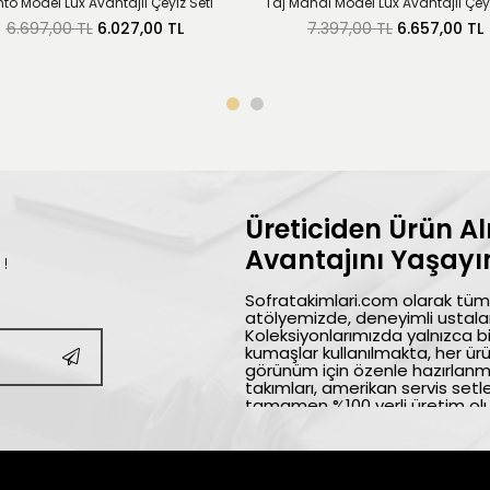
nto Model Lüx Avantajlı Çeyiz Seti
Taj Mahal Model Lüx Avantajlı Çeyi
6.697,00 TL
6.027,00 TL
7.397,00 TL
6.657,00 TL
Üreticiden Ürün A
Avantajını Yaşayın
 !
Sofratakimlari.com olarak tüm 
atölyemizde, deneyimli ustalar
Koleksiyonlarımızda yalnızca bi
kumaşlar kullanılmakta, her ürü
görünüm için özenle hazırlanm
takımları, amerikan servis setl
tamamen %100 yerli üretim olu
sağlama ilkemizle desteklenme
tekstili markalarından biri olar
katmaya devam ediyoruz. Bizi te
alışverişler dileriz.