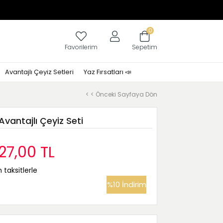
0
Favorilerim
Sepetim
Avantajlı Çeyiz Setleri
Yaz Fırsatları 📣
< < Önceki Sayfaya Dön
vantajlı Çeyiz Seti
27,00 TL
 taksitlerle
%
10
İndirim