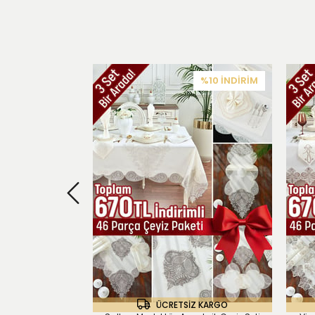
%10
İNDIRIM
ÜCRETSIZ KARGO