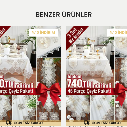
BENZER ÜRÜNLER
%10
İNDIRIM
%10
İNDI
ÜCRETSIZ KARGO
ÜCRETSIZ KARGO