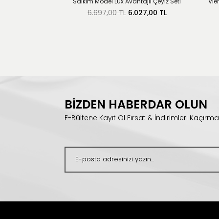
Salkım Model Lüx Avantajlı Çeyiz Seti
Vie
6.697,00 TL
6.027,00 TL
BİZDEN HABERDAR OLUN
E-Bültene Kayıt Ol Fırsat & İndirimleri Kaçırma