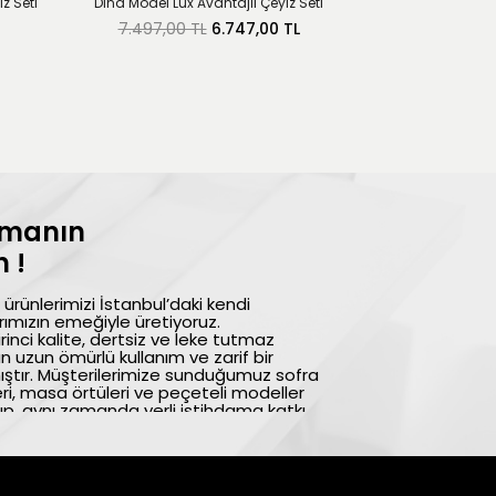
z Seti
Dina Model Lüx Avantajlı Çeyiz Seti
Mona Model Lüx
7.497,00 TL
6.747,00 TL
7.297,00 
lmanın
 !
ürünlerimizi İstanbul’daki kendi
ımızın emeğiyle üretiyoruz.
rinci kalite, dertsiz ve leke tutmaz
n uzun ömürlü kullanım ve zarif bir
ıştır. Müşterilerimize sunduğumuz sofra
eri, masa örtüleri ve peçeteli modeller
p, aynı zamanda yerli istihdama katkı
ktedir. Türkiye’nin önde gelen ev
ak sofralarınıza hem şıklık hem de kalite
rcih ettiğiniz için teşekkür eder, keyifli