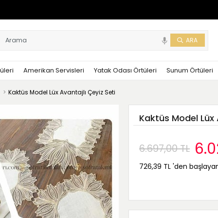
üleri
Amerikan Servisleri
Yatak Odası Örtüleri
Sunum Örtüleri
i
Kaktüs Model Lüx Avantajlı Çeyiz Seti
Kaktüs Model Lüx A
6.0
6.697,00 TL
726,39 TL
'den başlayan