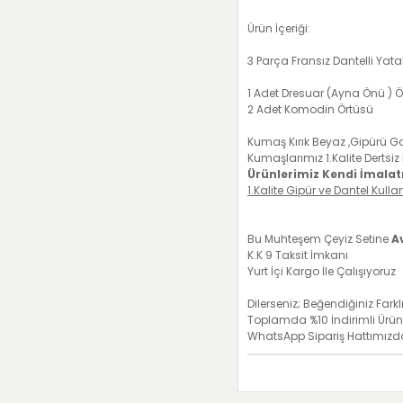
Ürün İçeriği:
3 Parça Fransız Dantelli Ya
1 Adet Dresuar (Ayna Önü ) 
2 Adet Komodin Örtüsü
Kumaş Kırık Beyaz ,Gipürü G
Kumaşlarımız 1.Kalite Dertsi
Ürünlerimiz Kendi İmalat
1.Kalite Gipür ve Dantel Kulla
Bu Muhteşem Çeyiz Setine
A
K.K 9 Taksit İmkanı
Yurt İçi Kargo İle Çalışıyoruz
Dilerseniz; Beğendiğiniz Farkl
Toplamda %10 İndirimli Ürünl
WhatsApp Sipariş Hattımızda