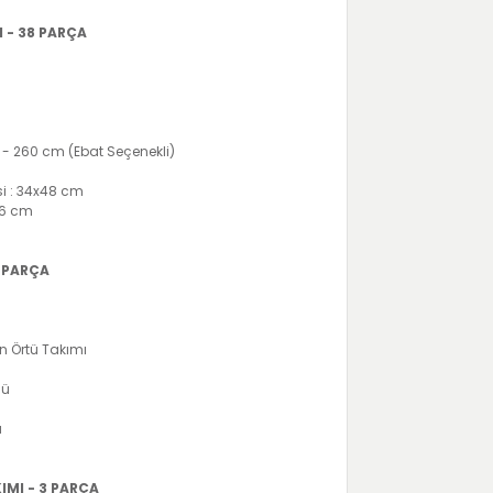
 - 38 PARÇA
 - 260 cm (Ebat Seçenekli)
si : 34x48 cm
36 cm
 PARÇA
on Örtü Takımı
sü
ü
ü
ü
MI - 3 PARÇA