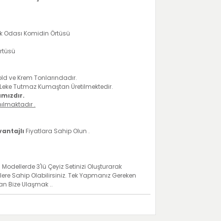
tak Odası Komidin Örtüsü
Örtüsü
old ve Krem Tonlarındadır.
z Leke Tutmaz Kumaştan Üretilmektedir.
ımızdır.
nılmaktadır .
vantajlı
Fiyatlara Sahip Olun .
ı Modellerde 3'lü Çeyiz Setinizi Oluşturarak
ere Sahip Olabilirsiniz. Tek Yapmanız Gereken
n Bize Ulaşmak ..